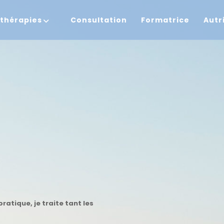
thérapies
Consultation
Formatrice
Autr
ratique, je traite tant les