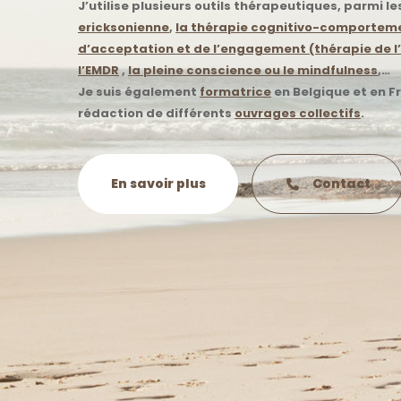
J’utilise plusieurs outils thérapeutiques, parmi les
ericksonienne
,
la thérapie cognitivo-comportem
d’acceptation et de l’engagement (thérapie de l
l’EMDR
,
la pleine conscience ou le mindfulness
,…
Je suis également
formatrice
en Belgique et en Fr
rédaction de différents
ouvrages collectifs
.
En savoir plus
Contact